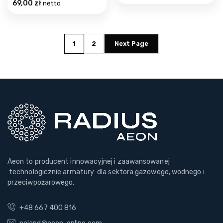
69,00
zł
netto
1
2
Next Page
Aeon to producent innowacyjnej i zaawansowanej
technologicznie armatury dla sektora gazowego, wodnego i
przeciwpożarowego.
+48 667 400 816