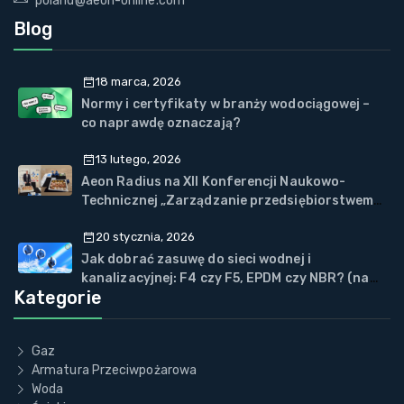
poland@aeon-online.com
Blog
18 marca, 2026
Normy i certyfikaty w branży wodociągowej –
co naprawdę oznaczają?
13 lutego, 2026
Aeon Radius na XII Konferencji Naukowo-
Technicznej „Zarządzanie przedsiębiorstwem
WOD-KAN” w Wiśle
20 stycznia, 2026
Jak dobrać zasuwę do sieci wodnej i
kanalizacyjnej: F4 czy F5, EPDM czy NBR? (na
Kategorie
przykładzie ECOVALVE™)
Gaz
Armatura Przeciwpożarowa
Woda