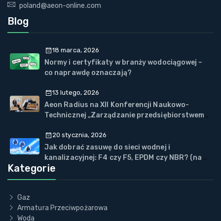
poland@aeon-online.com
Blog
18 marca, 2026
Normy i certyfikaty w branży wodociągowej –
co naprawdę oznaczają?
13 lutego, 2026
Aeon Radius na XII Konferencji Naukowo-
Technicznej „Zarządzanie przedsiębiorstwem
WOD-KAN” w Wiśle
20 stycznia, 2026
Jak dobrać zasuwę do sieci wodnej i
kanalizacyjnej: F4 czy F5, EPDM czy NBR? (na
Kategorie
przykładzie ECOVALVE™)
Gaz
Armatura Przeciwpożarowa
Woda