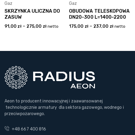
Gaz
Gaz
Wybierz Opcję
Wybierz Opcję
SKRZYNKA ULICZNA DO
OBUDOWA TELESKOPOWA
ZASUW
DN20-300 L=1400-2200
–
–
91,00
zł
275,00
zł
netto
175,00
zł
237,00
zł
netto
Aeon to producent innowacyjnej i zaawansowanej
technologicznie armatury dla sektora gazowego, wodnego i
przeciwpożarowego.
+48 667 400 816