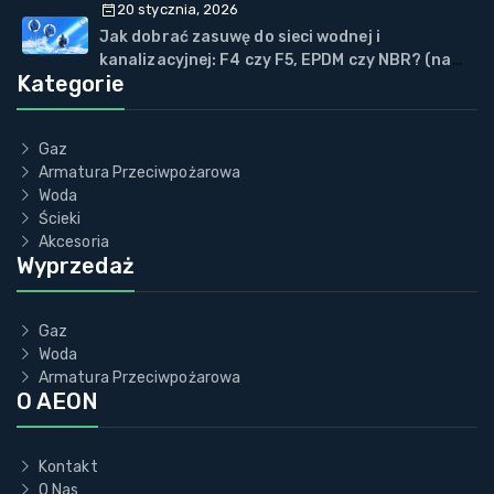
20 stycznia, 2026
Jak dobrać zasuwę do sieci wodnej i
kanalizacyjnej: F4 czy F5, EPDM czy NBR? (na
Kategorie
przykładzie ECOVALVE™)
Gaz
Armatura Przeciwpożarowa
Woda
Ścieki
Akcesoria
Wyprzedaż
Gaz
Woda
Armatura Przeciwpożarowa
O AEON
Kontakt
O Nas