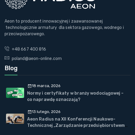
Aeon to producent innowacyjnej i zaawansowanej
technologicznie armatury dla sektora gazowego, wodnego i
przeciwpożarowego.
+48 667 400 816
poland@aeon-online.com
Blog
18 marca, 2026
Normy i certyfikaty w branży wodociągowej –
co naprawdę oznaczają?
13 lutego, 2026
Aeon Radius na XII Konferencji Naukowo-
Technicznej „Zarządzanie przedsiębiorstwem
WOD-KAN” w Wiśle