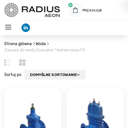
0
Mój koszyk
Strona główna
Woda
Zasuwa do wody Ecovalve™ kołnierzowa F5
Sortuj po
DOMYŚLNE SORTOWANIE