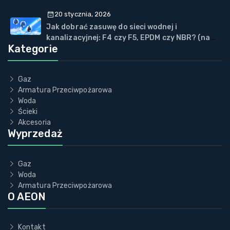
WOD-KAN” w Wiśle
20 stycznia, 2026
Jak dobrać zasuwę do sieci wodnej i
kanalizacyjnej: F4 czy F5, EPDM czy NBR? (na
Kategorie
przykładzie ECOVALVE™)
Gaz
Armatura Przeciwpożarowa
Woda
Ścieki
Akcesoria
Wyprzedaż
Gaz
Woda
Armatura Przeciwpożarowa
O AEON
Kontakt