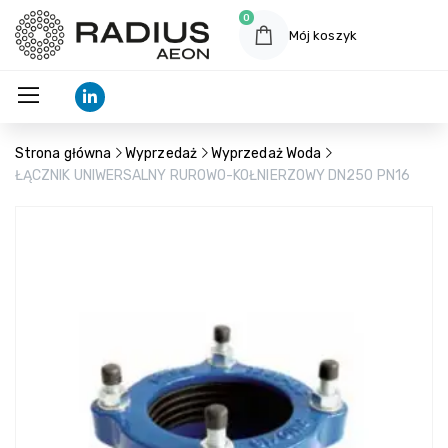
0
Mój koszyk
Strona główna
Wyprzedaż
Wyprzedaż Woda
ŁĄCZNIK UNIWERSALNY RUROWO-KOŁNIERZOWY DN250 PN16