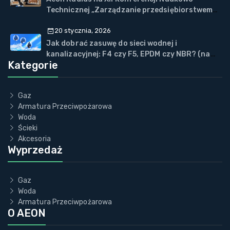
Technicznej „Zarządzanie przedsiębiorstwem
WOD-KAN” w Wiśle
20 stycznia, 2026
Jak dobrać zasuwę do sieci wodnej i
kanalizacyjnej: F4 czy F5, EPDM czy NBR? (na
Kategorie
przykładzie ECOVALVE™)
Gaz
Armatura Przeciwpożarowa
Woda
Ścieki
Akcesoria
Wyprzedaż
Gaz
Woda
Armatura Przeciwpożarowa
O AEON