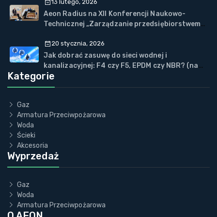
13 lutego, 2026
Aeon Radius na XII Konferencji Naukowo-
Technicznej „Zarządzanie przedsiębiorstwem
WOD-KAN” w Wiśle
20 stycznia, 2026
Jak dobrać zasuwę do sieci wodnej i
kanalizacyjnej: F4 czy F5, EPDM czy NBR? (na
Kategorie
przykładzie ECOVALVE™)
Gaz
Armatura Przeciwpożarowa
Woda
Ścieki
Akcesoria
Wyprzedaż
Gaz
Woda
Armatura Przeciwpożarowa
O AEON