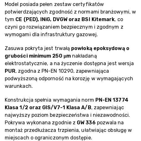
Model posiada pełen zestaw certyfikatów
potwierdzających zgodność z normami branżowymi, w
tym
CE (PED), INiG, DVGW oraz BSI Kitemark
, co
czyni go rozwiązaniem bezpiecznym i zgodnym z
wymogami dla infrastruktury gazowej.
Zasuwa pokryta jest trwałą
powłoką epoksydową o
grubości minimum 250 μm
nakładaną
elektrostatycznie, a na życzenie dostępna jest wersja
PUR
, zgodna z PN-EN 10290, zapewniająca
podwyższoną odporność na korozję w wymagających
warunkach.
Konstrukcja spełnia wymagania norm
PN-EN 13774
Klasa 1/2 oraz GIS/V7-1 Klasa A/B
, zapewniając
najwyższy poziom bezpieczeństwa i niezawodności.
Pokrywa wykonana zgodnie z
GW 336
pozwala na
montaż przedłużacza trzpienia, ułatwiając obsługę w
miejscach o ograniczonym dostępie.