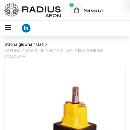
0
Mój koszyk
Strona główna
Gaz
ZASUWA DO GAZU OPTIVALVE PLUS™ Z KOŃCÓWKAMI
STALOWYMI