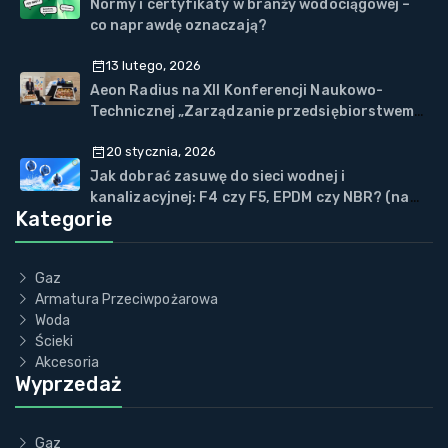
Normy i certyfikaty w branży wodociągowej –
co naprawdę oznaczają?
13 lutego, 2026
Aeon Radius na XII Konferencji Naukowo-
Technicznej „Zarządzanie przedsiębiorstwem
WOD-KAN” w Wiśle
20 stycznia, 2026
Jak dobrać zasuwę do sieci wodnej i
kanalizacyjnej: F4 czy F5, EPDM czy NBR? (na
Kategorie
przykładzie ECOVALVE™)
Gaz
Armatura Przeciwpożarowa
Woda
Ścieki
Akcesoria
Wyprzedaż
Gaz