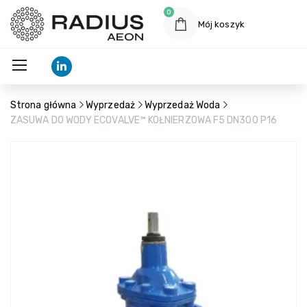
0
Mój koszyk
Strona główna
Wyprzedaż
Wyprzedaż Woda
ZASUWA DO WODY ECOVALVE™ KOŁNIERZOWA F5 DN300 P16