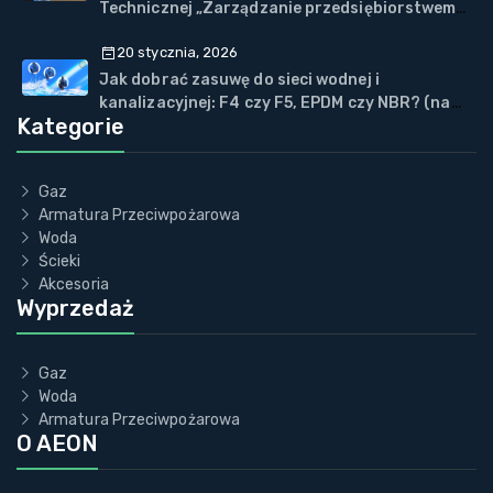
Technicznej „Zarządzanie przedsiębiorstwem
WOD-KAN” w Wiśle
20 stycznia, 2026
Jak dobrać zasuwę do sieci wodnej i
kanalizacyjnej: F4 czy F5, EPDM czy NBR? (na
Kategorie
przykładzie ECOVALVE™)
Gaz
Armatura Przeciwpożarowa
Woda
Ścieki
Akcesoria
Wyprzedaż
Gaz
Woda
Armatura Przeciwpożarowa
O AEON