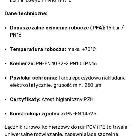
kołnierzowych PN10 i PN16
Dane techniczne:
Dopuszczalne ciśnienie robocze (PFA):
16 bar /
PN16
Temperatura robocza:
maks. +70°C
Kołnierze:
PN-EN 1092-2 PN10 i PN16
Powłoka ochronna:
farba epoksydowa nakładana
elektrostatycznie, grubość min. 250 μm
Certyfikaty:
Atest higieniczny PZH
Konstrukcja zgodna z:
PN-EN 14525
Łącznik rurowo-kołnierzowy do rur PCV i PE to trwałe i
uniwersalne rozwiązanie, zapewniające szczelne