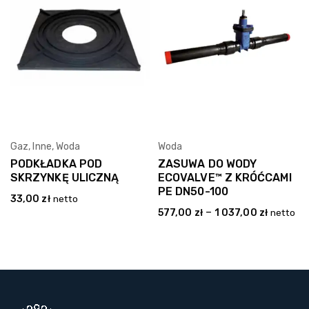
Gaz
,
Inne
,
Woda
Woda
Wybierz Opcję
Wybierz Opcję
PODKŁADKA POD
ZASUWA DO WODY
SKRZYNKĘ ULICZNĄ
ECOVALVE™ Z KRÓĆCAMI
PE DN50-100
33,00
zł
netto
–
577,00
zł
1 037,00
zł
netto