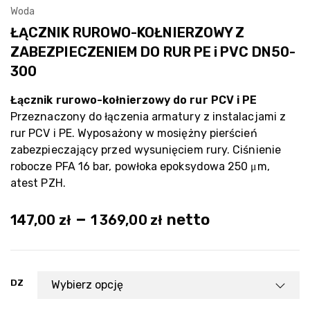
Woda
ŁĄCZNIK RUROWO-KOŁNIERZOWY Z
ZABEZPIECZENIEM DO RUR PE i PVC DN50-
300
Łącznik rurowo-kołnierzowy do rur PCV i PE
Przeznaczony do łączenia armatury z instalacjami z
rur PCV i PE. Wyposażony w mosiężny pierścień
zabezpieczający przed wysunięciem rury. Ciśnienie
robocze PFA 16 bar, powłoka epoksydowa 250 μm,
atest PZH.
–
netto
147,00
zł
1 369,00
zł
DZ