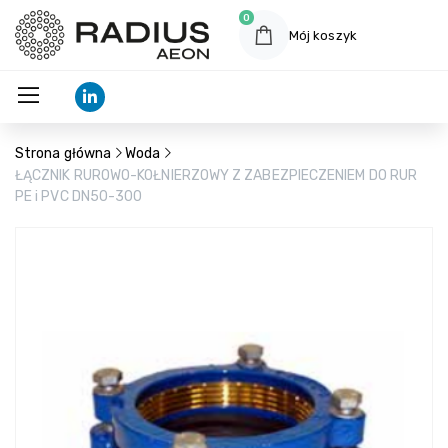
0
Mój koszyk
Strona główna
Woda
ŁĄCZNIK RUROWO-KOŁNIERZOWY Z ZABEZPIECZENIEM DO RUR
PE i PVC DN50-300