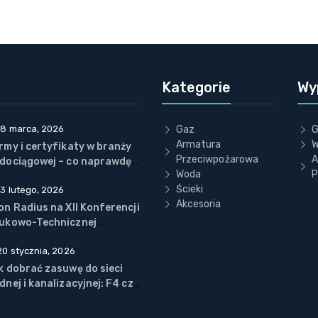
Kategorie
Wy
18 marca, 2026
Gaz
G
Armatura
W
rmy i certyfikaty w branży
Przeciwpożarowa
A
dociągowej – co naprawdę
Woda
P
naczają?
Ścieki
13 lutego, 2026
Akcesoria
on Radius na XII Konferencji
ukowo-Technicznej
arządzanie
20 stycznia, 2026
zedsiębiorstwem WOD-KAN”
Wiśle
k dobrać zasuwę do sieci
dnej i kanalizacyjnej: F4 czy
, EPDM czy NBR? (na
zykładzie ECOVALVE™)