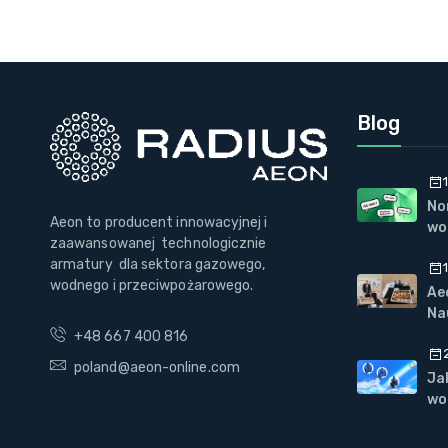
Blog
No
Aeon to producent innowacyjnej i
wo
zaawansowanej technologicznie
oz
armatury dla sektora gazowego,
wodnego i przeciwpożarowego.
Ae
Na
„Z
+48 667 400 816
pr
poland@aeon-online.com
w 
Ja
wo
F5
pr