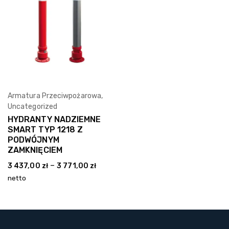
Armatura Przeciwpożarowa
,
Wybierz Opcję
Uncategorized
HYDRANTY NADZIEMNE
SMART TYP 1218 Z
PODWÓJNYM
ZAMKNIĘCIEM
–
3 437,00
zł
3 771,00
zł
netto