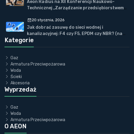
Aeon Radius na XII Konferencji Naukowo-
Technicznej „Zarządzanie przedsiębiorstwem
WOD-KAN” w Wiśle
20 stycznia, 2026
Jak dobrać zasuwę do sieci wodnej i
kanalizacyjnej: F4 czy F5, EPDM czy NBR? (na
Kategorie
przykładzie ECOVALVE™)
Gaz
Armatura Przeciwpożarowa
Woda
Ścieki
Akcesoria
Wyprzedaż
Gaz
Woda
Armatura Przeciwpożarowa
O AEON