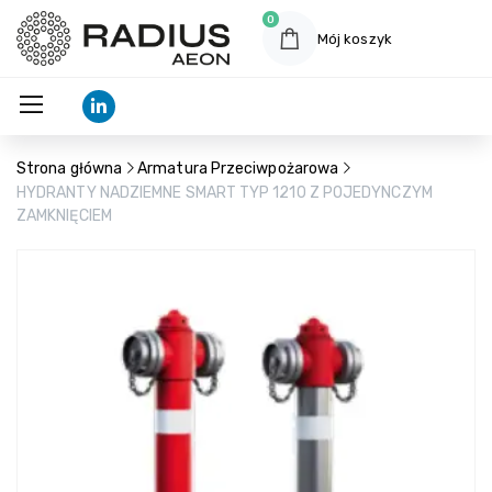
0
Mój koszyk
Strona główna
Armatura Przeciwpożarowa
HYDRANTY NADZIEMNE SMART TYP 1210 Z POJEDYNCZYM
ZAMKNIĘCIEM