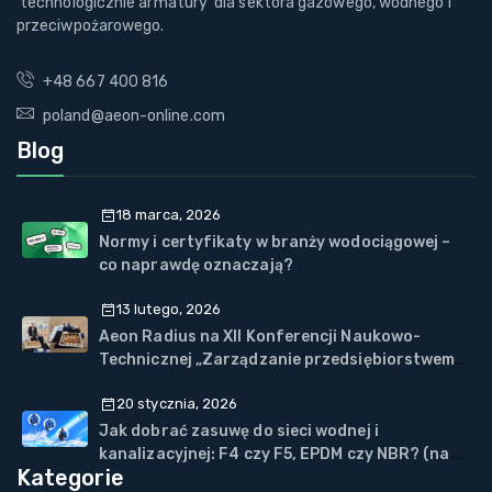
technologicznie armatury dla sektora gazowego, wodnego i
przeciwpożarowego.
+48 667 400 816
poland@aeon-online.com
Blog
18 marca, 2026
Normy i certyfikaty w branży wodociągowej –
co naprawdę oznaczają?
13 lutego, 2026
Aeon Radius na XII Konferencji Naukowo-
Technicznej „Zarządzanie przedsiębiorstwem
WOD-KAN” w Wiśle
20 stycznia, 2026
Jak dobrać zasuwę do sieci wodnej i
kanalizacyjnej: F4 czy F5, EPDM czy NBR? (na
Kategorie
przykładzie ECOVALVE™)