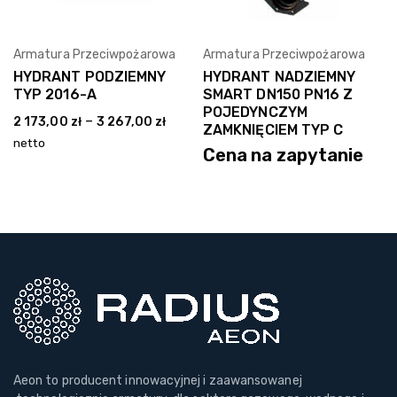
Armatura Przeciwpożarowa
Armatura Przeciwpożarowa
Wybierz Opcję
Wybierz Opcję
HYDRANT PODZIEMNY
HYDRANT NADZIEMNY
TYP 2016-A
SMART DN150 PN16 Z
POJEDYNCZYM
–
2 173,00
zł
3 267,00
zł
ZAMKNIĘCIEM TYP C
netto
Cena na zapytanie
Aeon to producent innowacyjnej i zaawansowanej