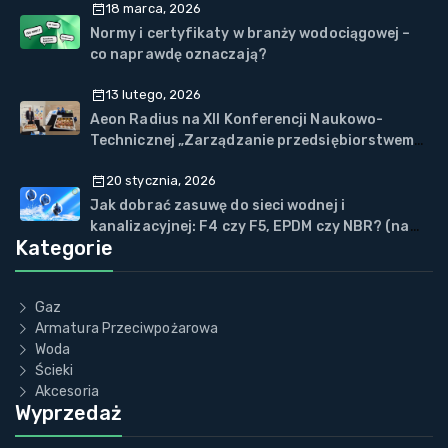
18 marca, 2026
Normy i certyfikaty w branży wodociągowej –
co naprawdę oznaczają?
13 lutego, 2026
Aeon Radius na XII Konferencji Naukowo-
Technicznej „Zarządzanie przedsiębiorstwem
WOD-KAN” w Wiśle
20 stycznia, 2026
Jak dobrać zasuwę do sieci wodnej i
kanalizacyjnej: F4 czy F5, EPDM czy NBR? (na
Kategorie
przykładzie ECOVALVE™)
Gaz
Armatura Przeciwpożarowa
Woda
Ścieki
Akcesoria
Wyprzedaż