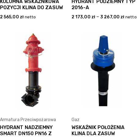
KOLUMNA WSKAŹNIKOWA
HYDRANT PODZIEMNY TYP
POZYCJI KLINA DO ZASUW
2016-A
–
2 565,00
zł
netto
2 173,00
zł
3 267,00
zł
netto
Armatura Przeciwpożarowa
Gaz
HYDRANT NADZIEMNY
WSKAŹNIK POŁOŻENIA
SMART DN150 PN16 Z
KLINA DLA ZASUW